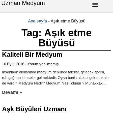
Uzman Medyum
Aşk Celbi
Aşk Vefki
Aşkı Ateş Celbi
At Nalı Celbi
Evlilik Vefki
Bağlama Vefki
Ana sayfa
-
Aşık etme Büyüsü
Tag: Aşık etme
Büyüsü
Kaliteli Bir Medyum
10 Eylül 2016
Yorum yapılmamış
İnsanların akıllarında medyum denilince falcılar, gelecek gören,
ruh çağıran kimseler gelmektedir. Oysa bunla alakalı çok makale
de vardır. Medyum Nedir? Medyum Nasıl olunur ? Muhakkak
Devamı »
Aşk Büyüleri Uzmanı