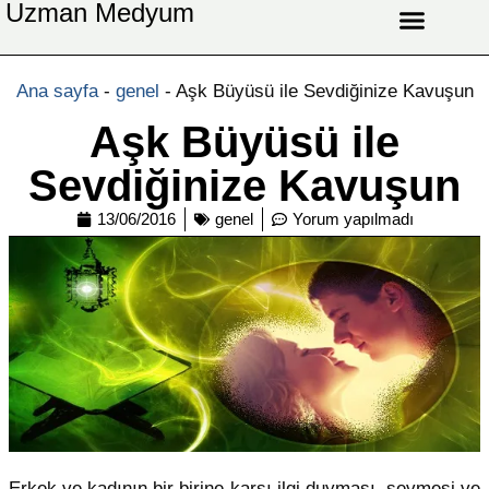
Uzman Medyum
Aşk Celbi
Aşk Vefki
Aşkı Ateş Celbi
At Nalı Celbi
Evlilik Vefki
Bağlama Vefki
Ana sayfa
-
genel
-
Aşk Büyüsü ile Sevdiğinize Kavuşun
Aşk Büyüsü ile
Sevdiğinize Kavuşun
13/06/2016
genel
Yorum yapılmadı
Erkek ve kadının bir birine karşı ilgi duyması, sevmesi ve