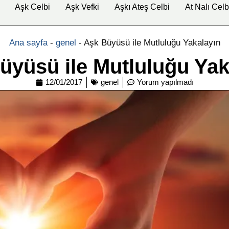
Aşk Celbi
Aşk Vefki
Aşkı Ateş Celbi
At Nalı Celb
Ana sayfa
-
genel
-
Aşk Büyüsü ile Mutluluğu Yakalayın
üyüsü ile Mutluluğu Yak
12/01/2017
genel
Yorum yapılmadı