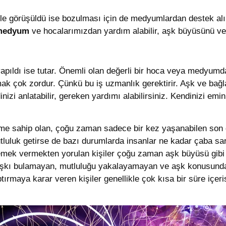
le görüşüldü ise bozulması için de medyumlardan destek alın
medyum
ve hocalarımızdan yardım alabilir, aşk büyüsünü ve
yapıldı ise tutar. Önemli olan değerli bir hoca veya medyum
ak çok zordur. Çünkü bu iş uzmanlık gerektirir. Aşk ve bağ
inizi anlatabilir, gereken yardımı alabilirsiniz. Kendinizi emin
me sahip olan, çoğu zaman sadece bir kez yaşanabilen son de
luk getirse de bazı durumlarda insanlar ne kadar çaba sarf
 emek vermekten yorulan kişiler çoğu zaman aşk büyüsü gib
şkı bulamayan, mutluluğu yakalayamayan ve aşk konusunda ş
tırmaya karar veren kişiler genellikle çok kısa bir süre içer