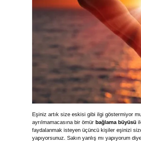
Eşiniz artık size eskisi gibi ilgi göstermiyor
ayrılmamacasına bir ömür
bağlama büyüsü
i
faydalanmak isteyen üçüncü kişiler eşinizi sizde
yapıyorsunuz. Sakın yanlış mı yapıyorum diye