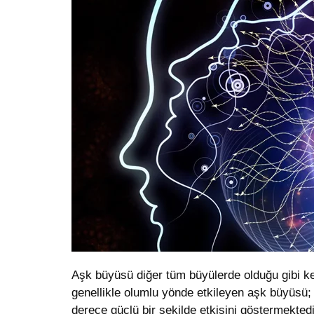
Aşk büyüsü diğer tüm büyülerde olduğu gibi ke
genellikle olumlu yönde etkileyen aşk büyüsü; 
derece güçlü bir şekilde etkisini göstermektedi