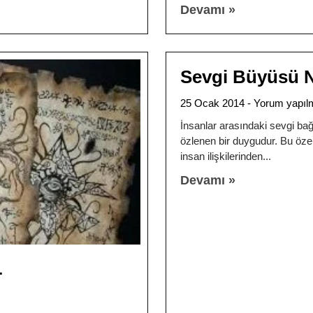
Devamı »
Sevgi Büyüsü Na
25 Ocak 2014
Yorum yapıl
İnsanlar arasındaki sevgi b
özlenen bir duygudur. Bu özel
insan ilişkilerinden
Devamı »
r