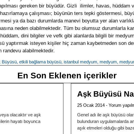
ılması gereken bir büyüdür. Gizli ilimler, havas, hüddam ve
 hazırlamaya çalışması; büyünün ters tepki göstermesi, büy
örmesi ya da bazı durumlarda manevi boyutta yer alan varlıkl
kmasına neden olabilmektedir. Tüm bu olumsuz durumlarla k
, hüddam, dini bilgiler ve vefk gibi alanlarda bilgili bir med
ü yaptırmak isteyen kişiler hiç zaman kaybetmeden son der
n randevu alabilmektedir.
şk Büyüsü
,
etkili bağlama büyüsü
,
istanbul medyum
,
medyum
,
medyu
En Son Eklenen içerikler
Aşk Büyüsü Nası
25 Ocak 2014
Yorum yapıl
eya olacaktır ve aşk
Genel adı ile aşk büyüsü olar
ilerin hayatı boyunca
bulunduran uygulamalarda amaç
aşık etmeleri olduğu gibi baz