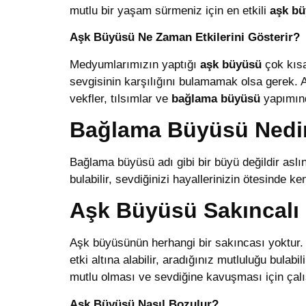
mutlu bir yaşam sürmeniz için en etkili
aşk b
Aşk Büyüsü Ne Zaman Etkilerini Gösterir?
Medyumlarımızın yaptığı
aşk büyüsü
çok kısa
sevgisinin karşılığını bulamamak olsa gerek. A
vekfler, tılsımlar ve
bağlama büyüsü
yapımınd
Bağlama Büyüsü Nedi
Bağlama büyüsü adı gibi bir büyü değildir aslın
bulabilir, sevdiğinizi hayallerinizin ötesinde ke
Aşk Büyüsü Sakıncalı 
Aşk büyüsünün herhangi bir sakıncası yoktur. 
etki altına alabilir, aradığınız mutluluğu bulabil
mutlu olması ve sevdiğine kavuşması için çal
Aşk Büyüsü Nasıl Bozulur?