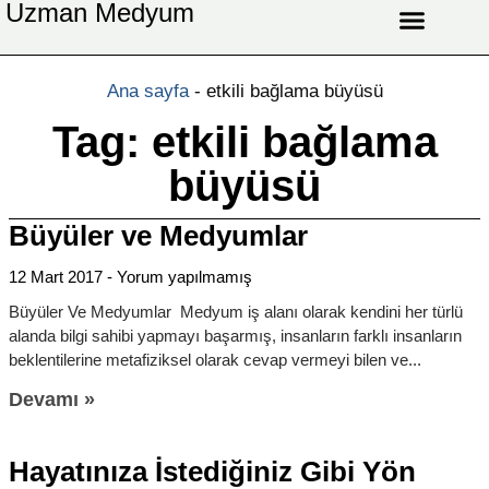
Uzman Medyum
Aşk Celbi
Aşk Vefki
Aşkı Ateş Celbi
At Nalı Celbi
Evlilik Vefki
Bağlama Vefki
Ana sayfa
-
etkili bağlama büyüsü
Tag: etkili bağlama
büyüsü
Büyüler ve Medyumlar
12 Mart 2017
Yorum yapılmamış
Büyüler Ve Medyumlar Medyum iş alanı olarak kendini her türlü
alanda bilgi sahibi yapmayı başarmış, insanların farklı insanların
beklentilerine metafiziksel olarak cevap vermeyi bilen ve
Devamı »
Hayatınıza İstediğiniz Gibi Yön