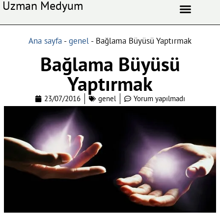
Uzman Medyum
Aşk Celbi
Aşk Vefki
Aşkı Ateş Celbi
At Nalı Celbi
Evlilik Vefki
Bağlama Vefki
Ana sayfa
-
genel
-
Bağlama Büyüsü Yaptırmak
Bağlama Büyüsü
Yaptırmak
23/07/2016
genel
Yorum yapılmadı