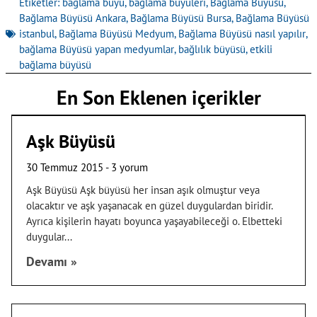
Etiketler:
bağlama büyü
,
bağlama büyüleri
,
Bağlama Büyüsü
,
Bağlama Büyüsü Ankara
,
Bağlama Büyüsü Bursa
,
Bağlama Büyüsü
istanbul
,
Bağlama Büyüsü Medyum
,
Bağlama Büyüsü nasıl yapılır
,
bağlama Büyüsü yapan medyumlar
,
bağlılık büyüsü
,
etkili
bağlama büyüsü
En Son Eklenen içerikler
Aşk Büyüsü
30 Temmuz 2015
3 yorum
Aşk Büyüsü Aşk büyüsü her insan aşık olmuştur veya
olacaktır ve aşk yaşanacak en güzel duygulardan biridir.
Ayrıca kişilerin hayatı boyunca yaşayabileceği o. Elbetteki
duygular
Devamı »