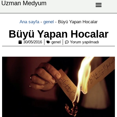
Uzman Medyum
Aşk Celbi
Aşk Vefki
Aşkı Ateş Celbi
At Nalı Celbi
Evlilik Vefki
Bağlama Vefki
Ana sayfa
-
genel
-
Büyü Yapan Hocalar
Büyü Yapan Hocalar
30/05/2016
genel
Yorum yapılmadı