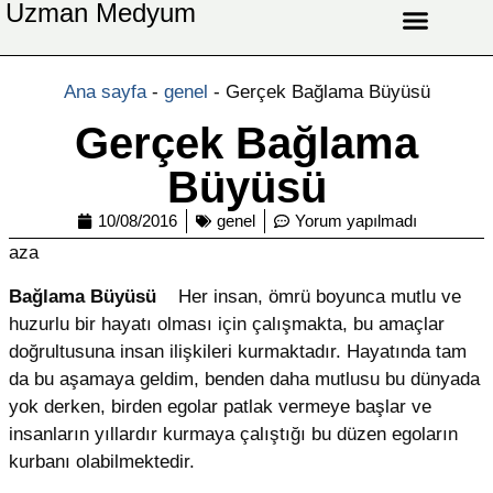
Uzman Medyum
Aşk Celbi
Aşk Vefki
Aşkı Ateş Celbi
At Nalı Celbi
Evlilik Vefki
Bağlama Vefki
Ana sayfa
-
genel
-
Gerçek Bağlama Büyüsü
Gerçek Bağlama
Büyüsü
10/08/2016
genel
Yorum yapılmadı
aza
Bağlama Büyüsü
Her insan, ömrü boyunca mutlu ve
huzurlu bir hayatı olması için çalışmakta, bu amaçlar
doğrultusuna insan ilişkileri kurmaktadır. Hayatında tam
da bu aşamaya geldim, benden daha mutlusu bu dünyada
yok derken, birden egolar patlak vermeye başlar ve
insanların yıllardır kurmaya çalıştığı bu düzen egoların
kurbanı olabilmektedir.