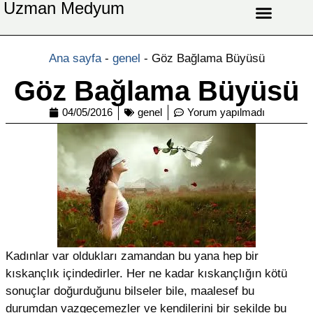
Uzman Medyum
Aşk Celbi
Aşk Vefki
Aşkı Ateş Celbi
At Nalı Celbi
Evlilik Vefki
Bağlama Vefki
Ana sayfa
-
genel
-
Göz Bağlama Büyüsü
Göz Bağlama Büyüsü
04/05/2016
genel
Yorum yapılmadı
Kadınlar var oldukları zamandan bu yana hep bir
kıskançlık içindedirler. Her ne kadar kıskançlığın kötü
sonuçlar doğurduğunu bilseler bile, maalesef bu
durumdan vazgeçemezler ve kendilerini bir şekilde bu