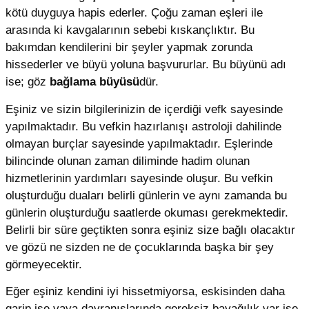
kötü duyguya hapis ederler. Çoğu zaman eşleri ile
arasında ki kavgalarının sebebi kıskançlıktır. Bu
bakımdan kendilerini bir şeyler yapmak zorunda
hissederler ve büyü yoluna başvururlar. Bu büyünü adı
ise; göz
bağlama büyüsü
dür.
Eşiniz ve sizin bilgilerinizin de içerdiği vefk sayesinde
yapılmaktadır. Bu vefkin hazırlanışı astroloji dahilinde
olmayan burçlar sayesinde yapılmaktadır. Eşlerinde
bilincinde olunan zaman diliminde hadim olunan
hizmetlerinin yardımları sayesinde oluşur. Bu vefkin
oluşturduğu duaları belirli günlerin ve aynı zamanda bu
günlerin oluşturduğu saatlerde okuması gerekmektedir.
Belirli bir süre geçtikten sonra eşiniz size bağlı olacaktır
ve gözü ne sizden ne de çocuklarında başka bir şey
görmeyecektir.
Eğer eşiniz kendini iyi hissetmiyorsa, eskisinden daha
garip ise vaya davranışlarında gereksiz bayağılık var ise