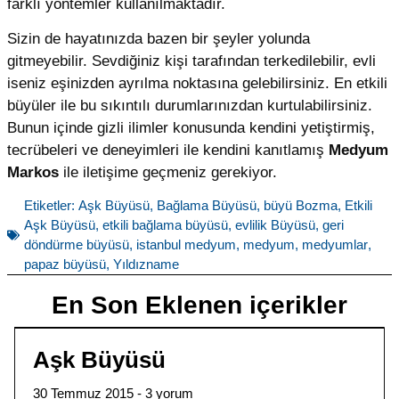
farklı yöntemler kullanılmaktadır.
Sizin de hayatınızda bazen bir şeyler yolunda
gitmeyebilir. Sevdiğiniz kişi tarafından terkedilebilir, evli
iseniz eşinizden ayrılma noktasına gelebilirsiniz. En etkili
büyüler ile bu sıkıntılı durumlarınızdan kurtulabilirsiniz.
Bunun içinde gizli ilimler konusunda kendini yetiştirmiş,
tecrübeleri ve deneyimleri ile kendini kanıtlamış
Medyum
Markos
ile iletişime geçmeniz gerekiyor.
Etiketler:
Aşk Büyüsü
,
Bağlama Büyüsü
,
büyü Bozma
,
Etkili
Aşk Büyüsü
,
etkili bağlama büyüsü
,
evlilik Büyüsü
,
geri
döndürme büyüsü
,
istanbul medyum
,
medyum
,
medyumlar
,
papaz büyüsü
,
Yıldızname
En Son Eklenen içerikler
Aşk Büyüsü
30 Temmuz 2015
3 yorum