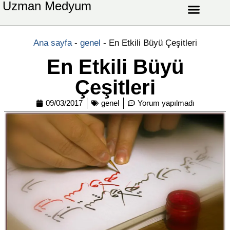
Uzman Medyum
Aşk Celbi
Aşk Vefki
Aşkı Ateş Celbi
At Nalı Celbi
Evlilik Vefki
Bağlama Vefki
Ana sayfa
-
genel
-
En Etkili Büyü Çeşitleri
En Etkili Büyü
Çeşitleri
09/03/2017
genel
Yorum yapılmadı