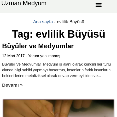
Uzman Medyum
Aşk Celbi
Aşk Vefki
Aşkı Ateş Celbi
At Nalı Celbi
Evlilik Vefki
Bağlama Vefki
Ana sayfa
-
evlilik Büyüsü
Tag: evlilik Büyüsü
Büyüler ve Medyumlar
12 Mart 2017
Yorum yapılmamış
Büyüler Ve Medyumlar Medyum iş alanı olarak kendini her türlü
alanda bilgi sahibi yapmayı başarmış, insanların farklı insanların
beklentilerine metafiziksel olarak cevap vermeyi bilen ve
Devamı »